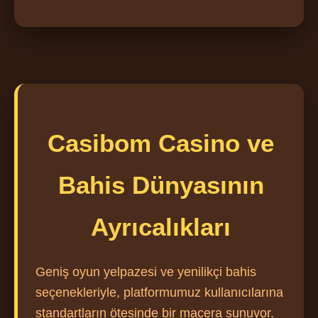
Casibom Casino ve
Bahis Dünyasının
Ayrıcalıkları
Geniş oyun yelpazesi ve yenilikçi bahis
seçenekleriyle, platformumuz kullanıcılarına
standartların ötesinde bir macera sunuyor.