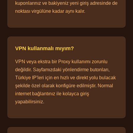
kuponlarınız ve bakiyeniz yeni giriş adresinde de
noktası virgülüne kadar aynı kalır.
VPN kullanmalı mıyım?
VPN veya ekstra bir Proxy kullanımı zorunlu
değildir. Sayfamızdaki yönlendirme butonları,
Türkiye IP'leri için en hızlı ve direkt yolu bulacak
şekilde özel olarak konfigüre edilmiştir. Normal
internet bağlantınız ile kolayca giriş
yapabilirsiniz.