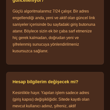
güncelleniyor?
Güçlü algoritmalarımız 7/24 çalışır. Bir adres
engellendiği anda, yeni ve aktif olan güncel link
saniyeler içerisinde bu sayfadaki giriş butonuna
atanır. Böylece sizin ek bir çaba sarf etmenize
hiç gerek kalmadan, doğrudan yeni ve
şifrelenmiş sunucuya yönlendirilmeniz
kusursuzca sağlanır.
Hesap bilgilerim değişecek mi?
Kesinlikle hayır. Yapılan işlem sadece adres
(giriş kapısı) değişikliğidir. Sitede kayıtlı olan
mevcut kullanıcı adınız, şifreniz, aktif