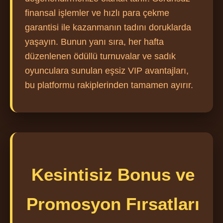
finansal işlemler ve hızlı para çekme
garantisi ile kazanmanın tadını doruklarda
yaşayın. Bunun yanı sıra, her hafta
düzenlenen ödüllü turnuvalar ve sadık
oyunculara sunulan eşsiz VIP avantajları,
bu platformu rakiplerinden tamamen ayırır.
Kesintisiz Bonus ve
Promosyon Fırsatları