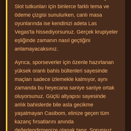
Slot tutkunları için binlerce farklı tema ve
ödeme çizgisi sunulurken, canlı masa
oyunlarında ise kendinizi adeta Las
Vegas'ta hissediyorsunuz. Gerçek krupiyeler
eşliğinde zamanın nasıl geçtiğini
anlamayacaksınız.
Ayrıca, sporseverler için özenle hazırlanan
yüksek oranlı bahis bültenleri sayesinde
maçları sadece izlemekle kalmıyor, aynı
zamanda bu heyecana saniye saniye ortak
oluyorsunuz. Güçlü altyapısı sayesinde
anlık bahislerde bile asla gecikme
yaşatmayan Casibom, elinize geçen tüm
kazanç fırsatlarını anında
değerlendirmenize olanak tanır. Sorunsuz